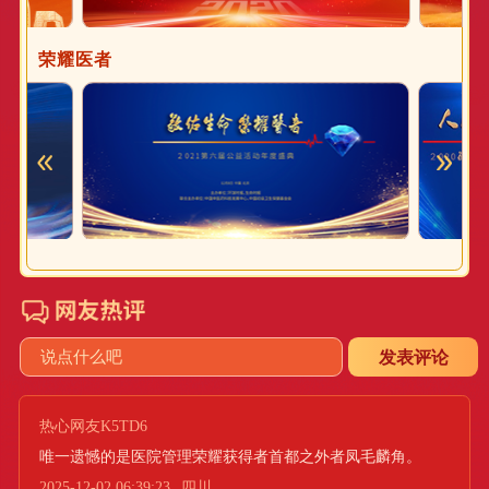
荣耀医者
发表评论
热心网友K5TD6
唯一遗憾的是医院管理荣耀获得者首都之外者凤毛麟角。
2025-12-02 06:39:23
四川