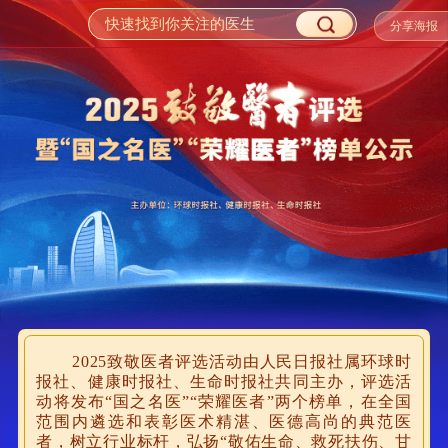
分享海报
2025致敬医者评选活动由人民日报社属环球时
报社、健康时报社、生命时报社共同主办，评选活
动将发布“国之名医”“荣耀医者”两个榜单，在全国
范围内遴选和表彰医术精湛、医德高尚的典范医
者，树立行业标杆，弘扬“敬佑生命、救死扶伤、甘